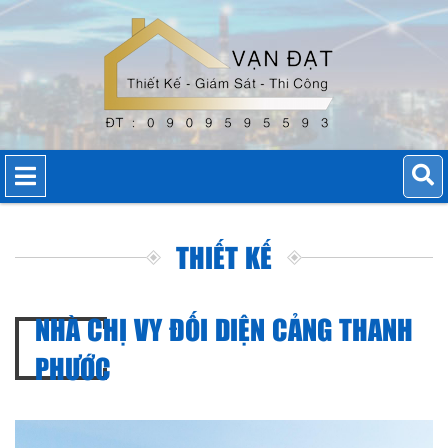
THIẾT KẾ
NHÀ CHỊ VY ĐỐI DIỆN CẢNG THANH
PHƯỚC