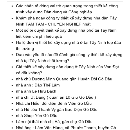
Các nhân tố đóng vai trò quan trọng trong thiết kế công
trình xây dựng Dân dụng và Công nghiệp
Khám phá ngay công ty thiết kế xây dựng nhà dân Tây
Ninh TẬM TÂM - CHUYÊN NGHIỆP nhất
Một số bí quyết thiết kế xây dựng nhà phố tại Tây Ninh
tiết kiệm chi phí hiệu quả
Hé lộ đơn vị thiết kế xây dựng nhà ở tại Tây Ninh top đầu
thị trường
Dựa vào yếu tố nào để đánh giá công ty thiết kế xây dựng
nhà tại Tây Ninh chất lượng?
Giá thiết kế xây dựng dân dụng ở Tây Ninh của Vạn Đạt
có đắt không?
nhà chú Dương Minh Quang gần Huyện Đội Gò Dầu
nhà anh : Đào Thế Lâm
nhà anh Lê Hữu Bách
nhà chị Út Dáng ( quán ăn 10 Giữ Gò Dầu )
Nhà chị Hiếu, đối diện Bênh Viện Gò Dầu
nhà Hủ tiếu Thanh Vy gần Bưu Điện Gò Dầu
nhà Shop Yến Gò Dầu
Làm nội thất nhà chị Hà, gần chợ Gò Dầu
Nhà ông : Lâm Văn Hùng, xã Phước Thạnh, huyện Gò