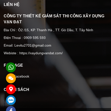
LIÊN HỆ
CÔNG TY THIẾT KẾ GIÁM SÁT THI CÔNG XÂY DỰNG
VẠN ĐẠT
Địa Chỉ : Ô2 /15, KP. Thanh Hà , TT. Gò Dầu, T. Tây Ninh
Điện Thoại : 0909 595 593
Email: Levitu2701@gmail.com
Webiste :
https://xaydungvandat.com/
FANPAGE
Facebook
CHÍNH SÁCH