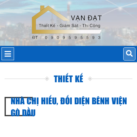
THIẾT KẾ
NHÀ CHỊ HIẾU, ĐỐI DIỆN BÊNH VIỆN
GÒ DẦU