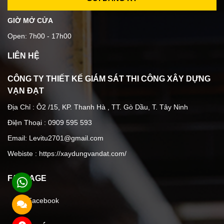
GIỜ MỞ CỬA
Open: 7h00 - 17h00
LIÊN HỆ
CÔNG TY THIẾT KẾ GIÁM SÁT THI CÔNG XÂY DỰNG
VẠN ĐẠT
Địa Chỉ : Ô2 /15, KP. Thanh Hà , TT. Gò Dầu, T. Tây Ninh
Điện Thoại : 0909 595 593
Email: Levitu2701@gmail.com
Webiste :
https://xaydungvandat.com/
FANPAGE
Facebook