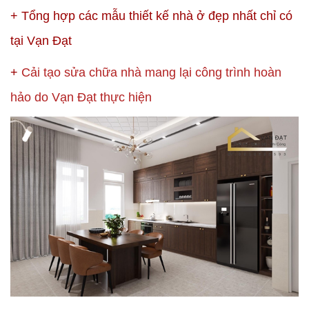
+
Tổng hợp các mẫu thiết kế nhà ở đẹp nhất chỉ có
tại Vạn Đạt
+
Cải tạo sửa chữa nhà mang lại công trình hoàn
hảo do Vạn Đạt thực hiện