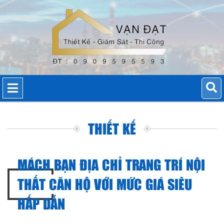
THIẾT KẾ
MÁCH BẠN ĐỊA CHỈ TRANG TRÍ NỘI
THẤT CĂN HỘ VỚI MỨC GIÁ SIÊU
HẤP DẪN