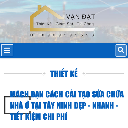
THIẾT KẾ
MÁCH BẠN CÁCH CẢI TẠO SỬA CHỮA
NHÀ Ở TẠI TÂY NINH ĐẸP - NHANH -
TIẾT KIỆM CHI PHÍ