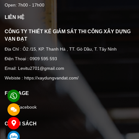
Open: 7h00 - 17h00
LIÊN HỆ
CÔNG TY THIẾT KẾ GIÁM SÁT THI CÔNG XÂY DỰNG
VẠN ĐẠT
Địa Chỉ : Ô2 /15, KP. Thanh Hà , TT. Gò Dầu, T. Tây Ninh
Điện Thoại : 0909 595 593
Email: Levitu2701@gmail.com
Webiste :
https://xaydungvandat.com/
FANPAGE
Facebook
CHÍNH SÁCH