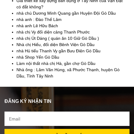
Giá thiết kế xây dựng dân dụng ở Tây Ninh của Vạn Đạt
có đắt không?
nhà chú Dương Minh Quang gần Huyện Đội Gò Dầu
nhà anh : Đào Thế Lâm
nhà anh Lê Hữu Bách
nhà chị Vy đối diện cảng Thanh Phước
nhà chị Út Dáng ( quán ăn 10 Giữ Gò Dầu )
Nhà chị Hiếu, đối diện Bênh Viện Gò Dầu
nhà Hủ tiếu Thanh Vy gần Bưu Điện Gò Dầu
nhà Shop Yến Gò Dầu
Làm nội thất nhà chị Hà, gần chợ Gò Dầu
Nhà ông : Lâm Văn Hùng, xã Phước Thạnh, huyện Gò
Dầu, Tỉnh Tây Ninh
ĐĂNG KÝ NHẬN TIN