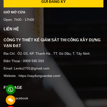
GIỜ MỞ CỬA
Open: 7h00 - 17h00
LIÊN HỆ
CÔNG TY THIẾT KẾ GIÁM SÁT THI CÔNG XÂY DỰNG
VẠN ĐẠT
Địa Chỉ : Ô2 /15, KP. Thanh Hà , TT. Gò Dầu, T. Tây Ninh
Điện Thoại : 0909 595 593
Email: Levitu2701@gmail.com
Webiste :
https://xaydungvandat.com/
FANPAGE
Facebook