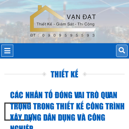
THIẾT KẾ
CÁC NHÂN TỐ ĐÓNG VAI TRÒ QUAN
TRỌNG TRONG THIẾT KẾ CÔNG TRÌNH
XÂY DỰNG DÂN DỤNG VÀ CÔNG